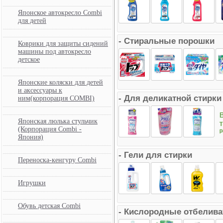
Японское автокресло Combi
для детей
- Стиральные порошки
Коврики для защиты сидений
машины под автокресло
детское
Японские коляски для детей
и аксессуары к
- Для деликатной стирки
ним(корпорация COMBI)
Японская люлька стульчик
(Корпорация Combi -
Япония)
- Гели для стирки
Переноска-кенгуру Combi
Игрушки
Обувь детская Combi
- Кислородные отбелива