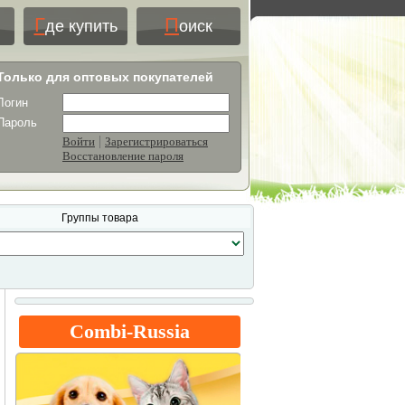
Г
П
де купить
оиск
Только для оптовых покупателей
Логин
Пароль
|
Войти
Зарегистрироваться
Восстановление пароля
Группы товара
Combi-Russia