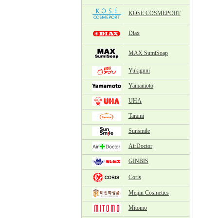
KOSE COSMEPORT
Diax
MAX SumiSoap
Yukiguni
Yamamoto
UHA
Tarami
Sunsmile
AirDoctor
GINBIS
Coris
Meijin Cosmetics
Mitomo