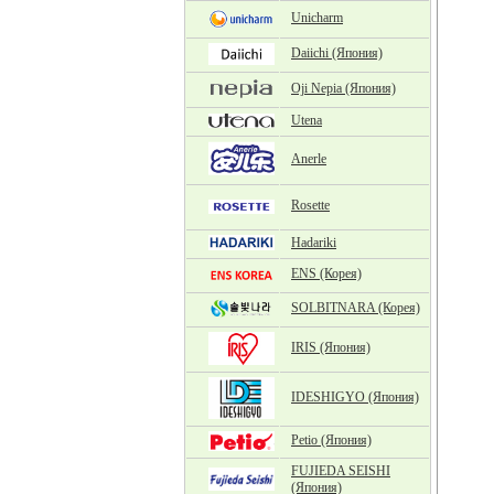
Unicharm
Daiichi (Япония)
Oji Nepia (Япония)
Utena
Anerle
Rosette
Hadariki
ENS (Корея)
SOLBITNARA (Корея)
IRIS (Япония)
IDESHIGYO (Япония)
Petio (Япония)
FUJIEDA SEISHI
(Япония)