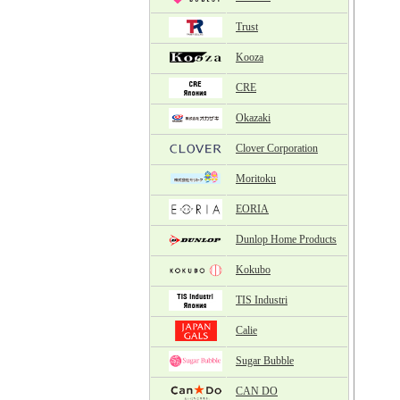
Trust
Kooza
CRE
Okazaki
Clover Corporation
Moritoku
EORIA
Dunlop Home Products
Kokubo
TIS Industri
Calie
Sugar Bubble
CAN DO