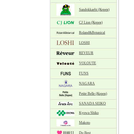
Sandokkaebi (Корея)
CJ Lion (Корея)
Roland&Botanical
LOSHI
REVEUR
VOLOUTE
FUNS
NAGARA
Petite Belle (Корея)
SANADA SEIKO
Kyowa Shiko
Makoto
Do Best