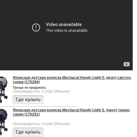
Японская детская коляска Mechacal Handy Light S, (gray) светло-
серая (170284)
Проще не придумать.
Производитель: Combi (Япония)
Японская детская коляска Mechacal Handy Light S, (navy) темно-
синяя (170291)
Производитель: Combi (Япония)