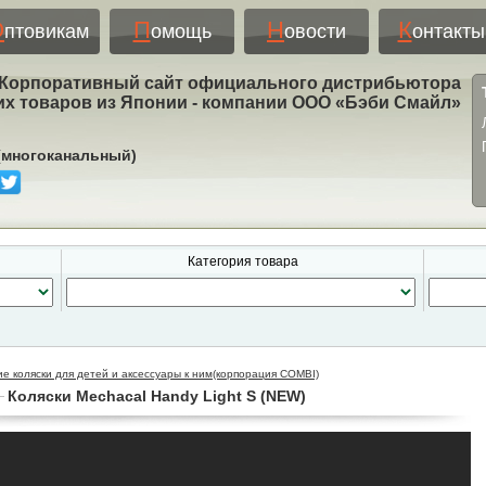
О
П
Н
К
птовикам
омощь
овости
онтакты
Корпоративный сайт официального дистрибьютора
их товаров из Японии - компании ООО «Бэби Смайл»
 (многоканальный)
Категория товара
ие коляски для детей и аксессуары к ним(корпорация COMBI)
Коляски Mechacal Handy Light S (NEW)