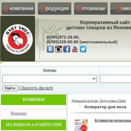
О
П
О
П
компании
родукция
птовикам
ом
Корпоративный сайт
детских товаров из Япони
8(495)972-28-80,
8(495)329-60-80 (многоканальный)
Бренды
Сбросить фильтр
НОВИНКИ
Домашняя аптечка, Подготовка к Зиме
Аспиратор для носа
Новинки
Аспиратор нозальны
МАЛЫШАМ и РОДИТЕЛЯМ