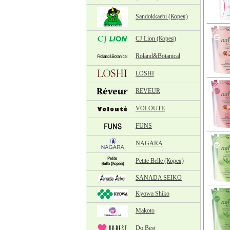
Sandokkaebi (Корея)
CJ Lion (Корея)
Roland&Botanical
LOSHI
REVEUR
VOLOUTE
FUNS
NAGARA
Petite Belle (Корея)
SANADA SEIKO
Kyowa Shiko
Makoto
Do Best