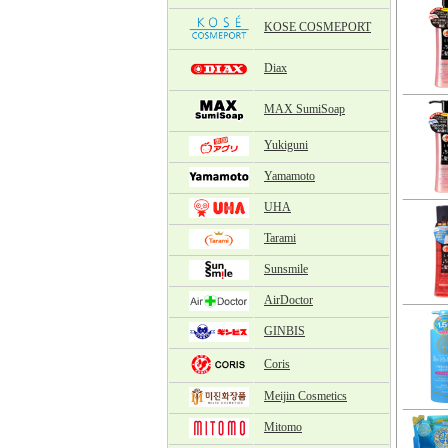
KOSE COSMEPORT
Diax
MAX SumiSoap
Yukiguni
Yamamoto
UHA
Tarami
Sunsmile
AirDoctor
GINBIS
Coris
Meijin Cosmetics
Mitomo