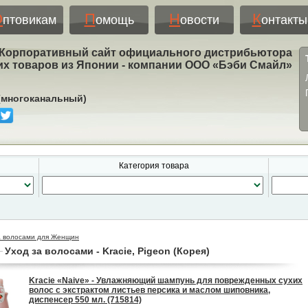
О
П
Н
К
птовикам
омощь
овости
онтакты
Корпоративный сайт официального дистрибьютора
их товаров из Японии - компании ООО «Бэби Смайл»
 (многоканальный)
Категория товара
а волосами для Женщин
Уход за волосами - Kracie, Pigeon (Корея)
Kracie «Naive» - Увлажняющий шампунь для поврежденных сухих
волос с экстрактом листьев персика и маслом шиповника,
диспенсер 550 мл. (715814)