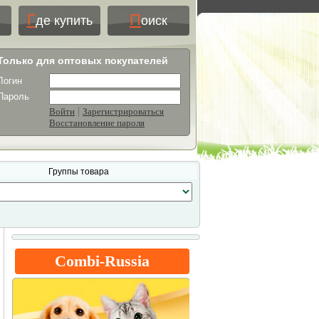
Г
П
де купить
оиск
Только для оптовых покупателей
Логин
Пароль
|
Войти
Зарегистрироваться
Восстановление пароля
Группы товара
Combi-Russia