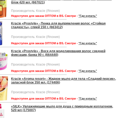
блок 420 мл. (667021)
Производитель: Kracie (Япония)
Недоступен для заказа ОПТОМ в BS. Смотри -
"Где купить"
Kracie «Prostyle» - Пенка для выпрямления волос «Стойкая
гладкость», спрей 150 г. (663412)
Производитель: Kracie (Япония)
Недоступен для заказа ОПТОМ в BS. Смотри -
"Где купить"
Kracie «Prostyle» - Воск для моделирования волос средней
фиксации, банка 90 г. (664440)
Производитель: Kracie (Япония)
Недоступен для заказа ОПТОМ в BS. Смотри -
"Где купить"
Kracie «Aroma resort» - Жидкое мыло для тела «Сладкий персик»,
запасной блок 350 мл. (174406)
Производитель: Kracie (Япония)
Недоступен для заказа ОПТОМ в BS. Смотри -
"Где купить"
«SILK» Увлажняющие мыло для душа с природным коллагеном,
520 мл (175007)