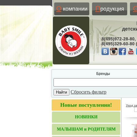
О
П
компании
родукция
детск
8(495)972-28-80,
8(495)329-60-80
Бренды
Сбросить фильтр
Новые поступления!
Уход з
НОВИНКИ
МАЛЫШАМ и РОДИТЕЛЯМ