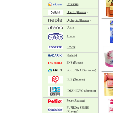
Unicharm
Daiichi (Япония)
Oji Nepia (Япония)
Utena
Anerle
Rosette
Hadariki
ENS (Корея)
SOLBITNARA (Корея)
IRIS (Япония)
IDESHIGYO (Япония)
Petio (Япония)
FUJIEDA SEISHI
(Япония)