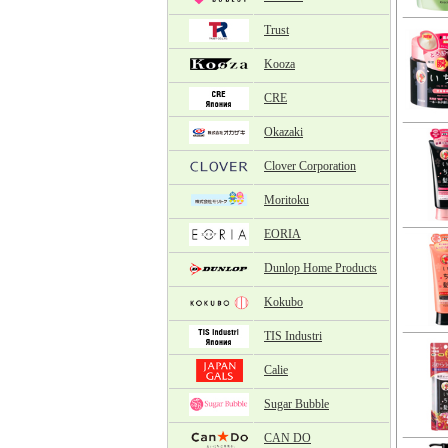
Trust
Kooza
CRE
Okazaki
Clover Corporation
Moritoku
EORIA
Dunlop Home Products
Kokubo
TIS Industri
Calie
Sugar Bubble
CAN DO