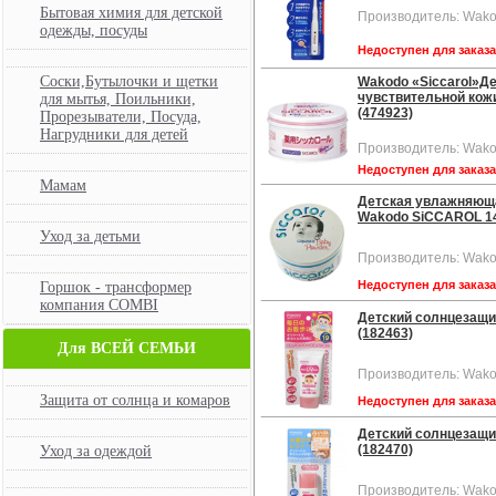
Бытовая химия для детской
Производитель: Wako
одежды, посуды
Недоступен для заказ
Соски,Бутылочки и щетки
Wakodo «Siccarol»Д
чувствительной кожи
для мытья, Поильники,
(474923)
Прорезыватели, Посуда,
Нагрудники для детей
Производитель: Wako
Недоступен для заказ
Мамам
Детская увлажняюща
Wakodo SiCCAROL 140
Уход за детьми
Производитель: Wako
Недоступен для заказ
Горшок - трансформер
компания COMBI
Детский солнцезащи
(182463)
Для ВСЕЙ СЕМЬИ
Производитель: Wako
Защита от солнца и комаров
Недоступен для заказ
Детский солнцезащи
(182470)
Уход за одеждой
Производитель: Wako