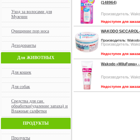
(148964)
Уход за волосами для
Производитель: Wako
Мужчин
Недоступен для заказ
Очищение пор носа
WAKODO SiCCAROL-Hi 
Производитель: Wakodo
Производитель: Wako
Дезодоранты
Недоступен для заказ
Для ЖИВОТНЫХ
Wakodo «MiluFuwa» -
Для кошек
Производитель: Wako
Для собак
Недоступен для заказ
Средства для сан.
обработки(удаление запаха) и
Влажные салфетки
ПРОДУКТЫ
Продукты