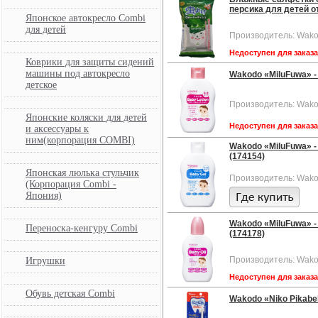
персика для детей от
Японское автокресло Combi
для детей
Производитель: Wako
Недоступен для заказ
Коврики для защиты сидений
машины под автокресло
Wakodo «MiluFuwa» -
детское
Производитель: Wako
Японские коляски для детей
Недоступен для заказ
и аксессуары к
ним(корпорация COMBI)
Wakodo «MiluFuwa» -
(174154)
Японская люлька стульчик
Производитель: Wako
(Корпорация Combi -
Япония)
Wakodo «MiluFuwa» -
Переноска-кенгуру Combi
(174178)
Производитель: Wako
Игрушки
Недоступен для заказ
Обувь детская Combi
Wakodo «Niko Pikabe