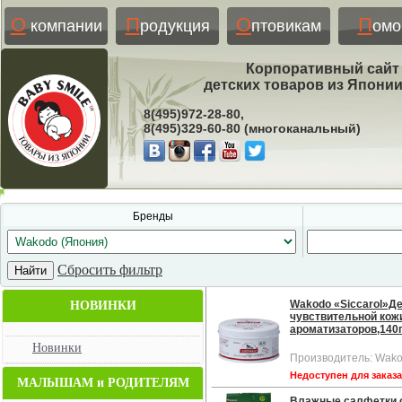
О
П
О
П
компании
родукция
птовикам
ом
Корпоративный сайт
детских товаров из Япони
8(495)972-28-80,
8(495)329-60-80 (многоканальный)
Бренды
Сбросить фильтр
Wakodo «Siccarol»Д
НОВИНКИ
чувствительной кожи
ароматизаторов,140г
Новинки
Производитель: Wako
Недоступен для заказ
МАЛЫШАМ и РОДИТЕЛЯМ
Влажные салфетки о