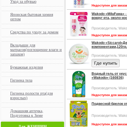
Уход за обувью
Недоступен для заказ
Wakodo «MiluFuwa» -
Японская бытовая химия
вокруг рта, около нос
оптом
Производитель: Wako
Средства по уходу за домом
Недоступен для заказ
Wakodo «Siccarol»Д
Вкладыши для
компонентами,120гр.
матрасов(поглощение влаги и
запахов)
Производитель: Wako
Бумажные изделия
Водный гель от укус
«Wakodo» (160836)
Гигиена тела
Производитель: Wako
Гигиена полости рта(для
Недоступен для заказ
взрослых)
Подвесной брелок от
Домашняя аптечка,
Подготовка к Зиме
Производитель: Wako
Недоступен для заказ
Для ЖЕНЩИН