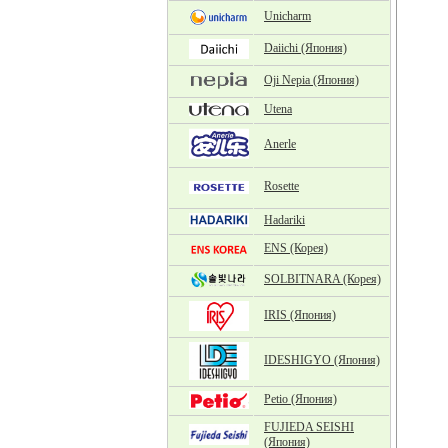
Unicharm
Daiichi (Япония)
Oji Nepia (Япония)
Utena
Anerle
Rosette
Hadariki
ENS (Корея)
SOLBITNARA (Корея)
IRIS (Япония)
IDESHIGYO (Япония)
Petio (Япония)
FUJIEDA SEISHI
(Япония)