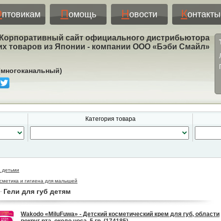
О
П
Н
К
птовикам
омощь
овости
онтакты
Корпоративный сайт официального дистрибьютора
их товаров из Японии - компании ООО «Бэби Смайл»
 (многоканальный)
Категория товара
а детьми
сметика и гигиена для малышей
Гели для губ детям
Wakodo «MiluFuwa» - Детский косметический крем для губ, области