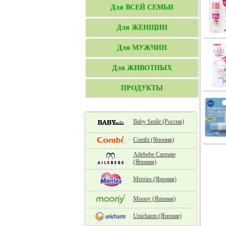
Для ВСЕЙ СЕМЬИ
Для ЖЕНЩИН
Для МУЖЧИН
Для ЖИВОТНЫХ
ПРОДУКТЫ
Baby Smile (Россия)
Combi (Япония)
Ailebebe Carmate
(Япония)
Merries (Япония)
Moony (Япония)
Unicharm (Япония)