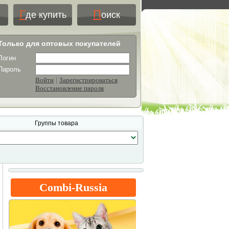
Г
П
де купить
оиск
Только для оптовых покупателей
Логин
Пароль
|
Войти
Зарегистрироваться
Восстановление пароля
Группы товара
Combi-Russia