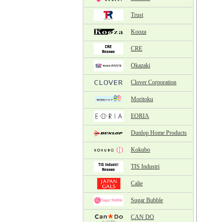
Trust
Kooza
CRE
Okazaki
Clover Corporation
Moritoku
EORIA
Dunlop Home Products
Kokubo
TIS Industri
Calie
Sugar Bubble
CAN DO