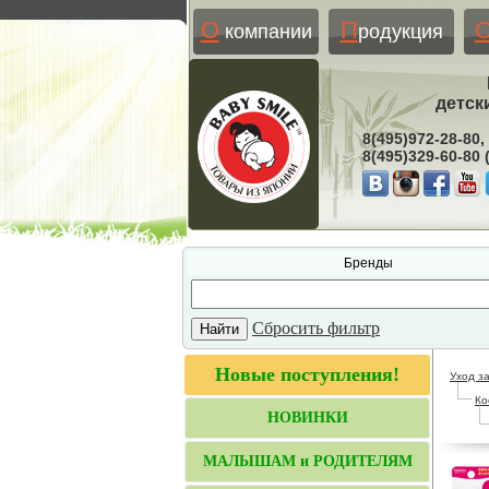
О
П
компании
родукция
детск
8(495)972-28-80,
8(495)329-60-80
Бренды
Сбросить фильтр
Новые поступления!
Уход з
Ко
НОВИНКИ
МАЛЫШАМ и РОДИТЕЛЯМ