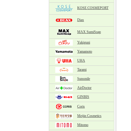
KOSE COSMEPORT
Diax
MAX SumiSoap
Yukiguni
Yamamoto
UHA
Tarami
Sunsmile
AirDoctor
GINBIS
Coris
Meijin Cosmetics
Mitomo