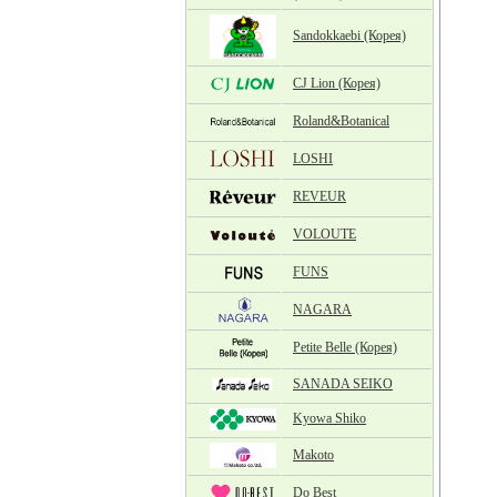
Sandokkaebi (Корея)
CJ Lion (Корея)
Roland&Botanical
LOSHI
REVEUR
VOLOUTE
FUNS
NAGARA
Petite Belle (Корея)
SANADA SEIKO
Kyowa Shiko
Makoto
Do Best