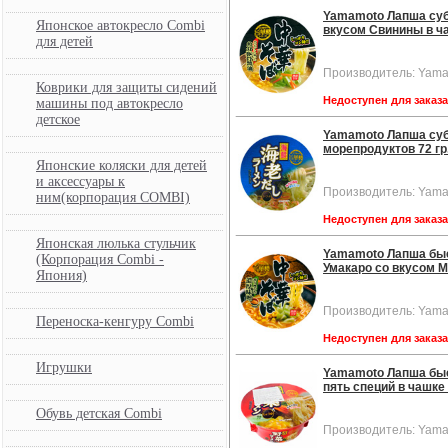
Yamamoto Лапша су
Японское автокресло Combi
вкусом Свинины в ча
для детей
Производитель: Yam
Коврики для защиты сидений
Недоступен для заказ
машины под автокресло
детское
Yamamoto Лапша су
морепродуктов 72 гр.
Японские коляски для детей
и аксессуары к
Производитель: Yam
ним(корпорация COMBI)
Недоступен для заказ
Японская люлька стульчик
Yamamoto Лапша бы
(Корпорация Combi -
Умакаро со вкусом Ми
Япония)
Производитель: Yam
Переноска-кенгуру Combi
Недоступен для заказ
Игрушки
Yamamoto Лапша бы
пять специй в чашке 
Обувь детская Combi
Производитель: Yam