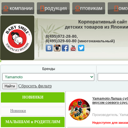
О
П
О
П
компании
родукция
птовикам
ом
Корпоративный сайт
детских товаров из Япони
8(495)972-28-80,
8(495)329-60-80 (многоканальный)
Бренды
Сбросить фильтр
НОВИНКИ
Yamamoto Лапша су
вкусом соевого соуса
Новинки
Производитель: Yam
МАЛЫШАМ и РОДИТЕЛЯМ
Недоступен для заказ