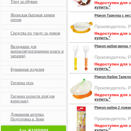
Уход за обувью
Недоступен для 
купить"
Японская бытовая химия
Pigeon Тарелка с не
оптом
Производитель: P
Средства по уходу за домом
Недоступен для 
купить"
Pigeon набор вилка 
Вкладыши для
матрасов(поглощение влаги и
запахов)
Производитель: P
Недоступен для 
купить"
Бумажные изделия
Pigeon Набор Тарелк
Гигиена тела
Производитель: P
Недоступен для 
Гигиена полости рта(для
купить"
взрослых)
Pigeon набор 2 ложки
Домашняя аптечка,
Производитель: P
Подготовка к Зиме
Недоступен для 
купить"
Для ЖЕНЩИН