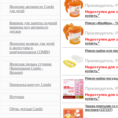
Производитель: P
Японское автокресло Combi
для детей
Недоступен для 
купить"
Коврики для защиты сидений
Pigeon «MagMag» - Тр
машины под автокресло
детское
Производитель: P
Недоступен для 
купить"
Японские коляски для детей
и аксессуары к
Pigeon набор для пр
ним(корпорация COMBI)
Производитель: P
Японская люлька стульчик
Недоступен для 
(Корпорация Combi -
купить"
Япония)
Pigeon набор посуды
Переноска-кенгуру Combi
Производитель: P
Недоступен для 
Игрушки
купить"
Чашка-поильник со с
Обувь детская Combi
месяцев (137157)