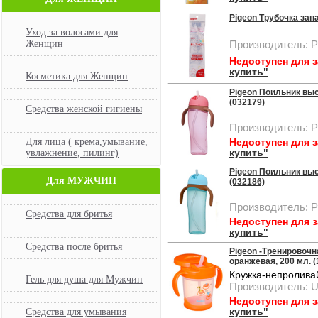
Pigeon Трубочка зап
Уход за волосами для
Женщин
Производитель: P
Недоступен для 
купить"
Косметика для Женщин
Pigeon Поильник высо
(032179)
Средства женской гигиены
Производитель: P
Для лица ( крема,умывание,
Недоступен для 
увлажнение, пилинг)
купить"
Pigeon Поильник высо
Для МУЖЧИН
(032186)
Производитель: P
Средства для бритья
Недоступен для 
купить"
Средства после бритья
Pigeon -Тренировочна
оранжевая, 200 мл. (
Кружка-непроливай
Гель для душа для Мужчин
Производитель: U
Недоступен для 
Средства для умывания
купить"