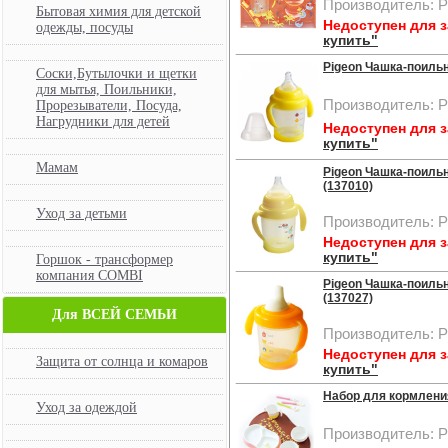
Производитель: P
Бытовая химия для детской
Недоступен для 
одежды, посуды
купить"
Pigeon Чашка-поильни
Соски,Бутылочки и щетки
для мытья, Поильники,
Производитель: P
Прорезыватели, Посуда,
Нагрудники для детей
Недоступен для 
купить"
Мамам
Pigeon Чашка-поильни
(137010)
Уход за детьми
Производитель: P
Недоступен для 
купить"
Горшок - трансформер
компания COMBI
Pigeon Чашка-поильн
(137027)
Для ВСЕЙ СЕМЬИ
Производитель: P
Недоступен для 
Защита от солнца и комаров
купить"
Набор для кормления
Уход за одеждой
Производитель: P