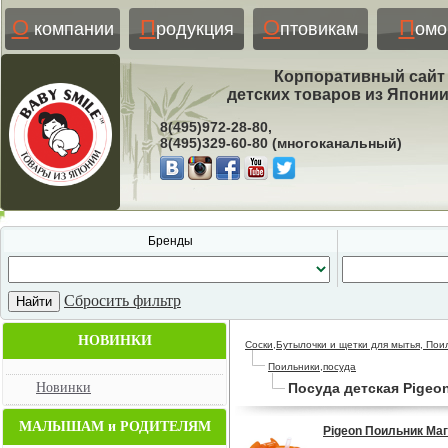
О
П
О
П
компании
родукция
птовикам
ом
Корпоративный сайт
детских товаров из Япони
8(495)972-28-80,
8(495)329-60-80 (многоканальный)
Бренды
Сбросить фильтр
НОВИНКИ
Соски,Бутылочки и щетки для мытья, Пои
Поильники,посуда
Новинки
Посуда детская Pigeo
МАЛЫШАМ и РОДИТЕЛЯМ
Pigeon Поильник Маг-