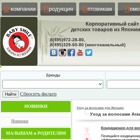
О
П
О
П
компании
родукция
птовикам
ом
Корпоративный сайт
детских товаров из Япони
8(495)972-28-80,
8(495)329-60-80 (многоканальный)
Бренды
Сбросить фильтр
НОВИНКИ
Уход за волосами для Женщин
Уход за волосами Ara
Новинки
Кондиционер для вол
МАЛЫШАМ и РОДИТЕЛЯМ
Пенящийся кондиционер
эффективно увлажняет 