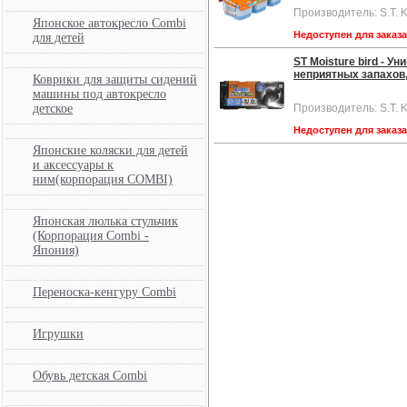
Производитель: S.T. 
Японское автокресло Combi
Недоступен для заказ
для детей
ST Мoisture bird - 
неприятных запахов, 
Коврики для защиты сидений
машины под автокресло
детское
Производитель: S.T. 
Недоступен для заказ
Японские коляски для детей
и аксессуары к
ним(корпорация COMBI)
Японская люлька стульчик
(Корпорация Combi -
Япония)
Переноска-кенгуру Combi
Игрушки
Обувь детская Combi