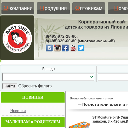
О
П
О
П
компании
родукция
птовикам
ом
Корпоративный сайт
детских товаров из Япони
8(495)972-28-80,
8(495)329-60-80 (многоканальный)
Бренды
Сбросить фильтр
НОВИНКИ
Японская бытовая химия оптом
Поглотители влаги и 
Новинки
ST Мoisture bird- У
запахов, 3 х 420 мл.
МАЛЫШАМ и РОДИТЕЛЯМ