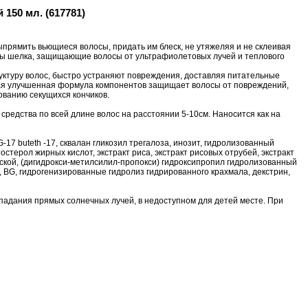
150 мл. (617781)
прямить вьющиеся волосы, придать им блеск, не утяжеляя и не склеивая
еины шелка, защищающие волосы от ультрафиолетовых лучей и теплового
руктуру волос, быстро устраняют повреждения, доставляя питательные
вая улучшенная формула компонентов защищает волосы от повреждений,
ованию секущихся кончиков.
редства по всей длине волос на расстоянии 5-10см. Наносится как на
17 buteth -17, сквалан гликозил трегалоза, инозит, гидролизованный
терол жирных кислот, экстракт риса, экстракт рисовых отрубей, экстракт
айской, (дигидрокси-метилсилил-пропокси) гидроксипропил гидролизованный
, BG, гидрогенизированные гидролиз гидрированного крахмала, декстрин,
опадания прямых солнечных лучей, в недоступном для детей месте. При