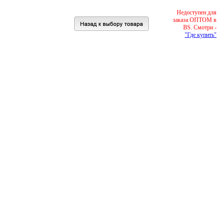
Недоступен для
заказа ОПТОМ в
BS. Смотри -
"Где купить"