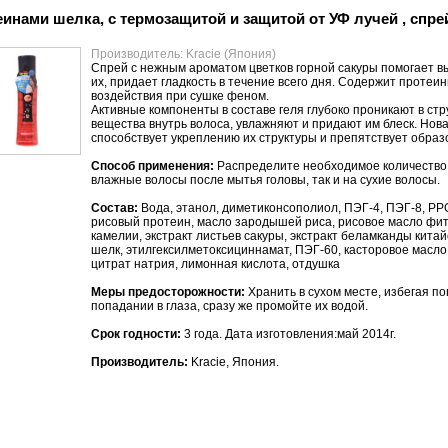
инами шелка, с термозащитой и защитой от УФ лучей , спрей 
Производитель: Kracie (Япония)
Спрей с нежным ароматом цветков горной сакуры помогает вы
их, придает гладкость в течение всего дня. Содержит прот
воздействия при сушке феном.
Активные компоненты в составе геля глубоко проникают в ст
вещества внутрь волоса, увлажняют и придают им блеск. Но
способствует укреплению их структуры и препятствует образ
Способ применения:
Распределите необходимое количество с
влажные волосы после мытья головы, так и на сухие волосы.
Состав:
Вода, этанол, диметиконсополиол, ПЭГ-4, ПЭГ-8, PPG-
рисовый протеин, масло зародышей риса, рисовое масло фитос
камелии, экстракт листьев сакуры, экстракт беламканды кит
шелк, этилгексилметоксициннамат, ПЭГ-60, касторовое масло
цитрат натрия, лимонная кислота, отдушка
Меры предосторожности:
Хранить в сухом месте, избегая п
попадании в глаза, сразу же промойте их водой.
Срок годности:
3 года. Дата изготовления:май 2014г.
Производитель:
Kracie, Япония.