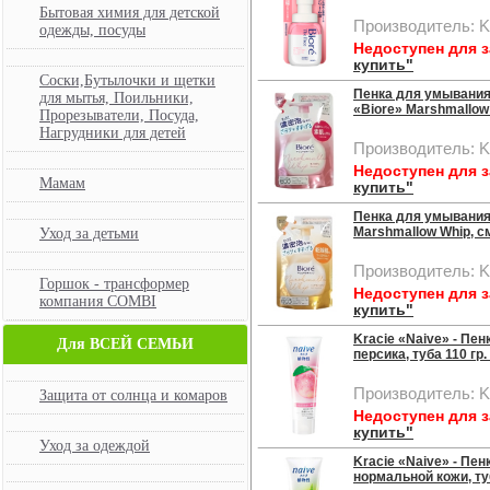
Бытовая химия для детской
Производитель: 
одежды, посуды
Недоступен для 
купить"
Соски,Бутылочки и щетки
Пенка для умывания
для мытья, Поильники,
«Biore» Marshmallow 
Прорезыватели, Посуда,
Нагрудники для детей
Производитель: 
Недоступен для 
Мамам
купить"
Пенка для умывания 
Marshmallow Whip, см
Уход за детьми
Производитель: 
Горшок - трансформер
Недоступен для 
компания COMBI
купить"
Kracie «Naive» - Пе
Для ВСЕЙ СЕМЬИ
персика, туба 110 гр.
Производитель: K
Защита от солнца и комаров
Недоступен для 
купить"
Уход за одеждой
Kracie «Naive» - Пе
нормальной кожи, туб