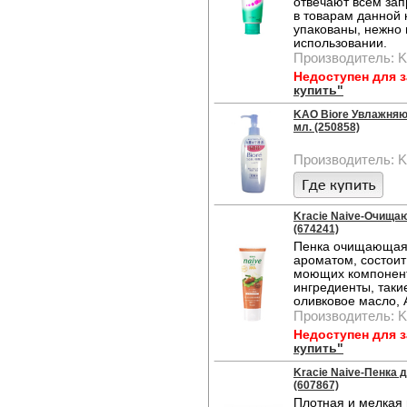
отвечают всем зап
в товарам данной 
упакованы, нежно 
использовании.
Производитель: 
Недоступен для 
купить"
KAO Biore Увлажняю
мл. (250858)
Производитель: 
Kracie Naive-Очищаю
(674241)
Пенка очищающая,
ароматом, состоит
моющих компоненто
ингредиенты, таки
оливковое масло, 
Производитель: K
Недоступен для 
купить"
Kracie Naive-Пенка 
(607867)
Плотная и мелкая 