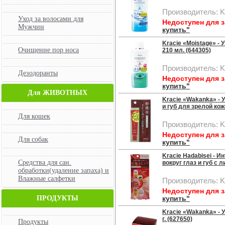
Производитель: K
Уход за волосами для
Недоступен для 
Мужчин
купить"
Kracie «Moistage» -
Очищение пор носа
210 мл. (644305)
Производитель: K
Дезодоранты
Недоступен для 
купить"
Для ЖИВОТНЫХ
Kracie «Wakanka» - 
и губ для зрелой кож
Для кошек
Производитель: K
Недоступен для 
Для собак
купить"
Kracie Hadabisei - 
Средства для сан.
вокруг глаз и губ с 
обработки(удаление запаха) и
Влажные салфетки
Производитель: K
Недоступен для 
ПРОДУКТЫ
купить"
Kracie «Wakanka» - 
г. (627650)
Продукты