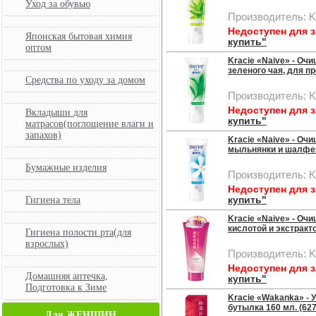
Уход за обувью
Производитель: K
Недоступен для 
Японская бытовая химия
купить"
оптом
Kracie «Naive» - Оч
зеленого чая, для пр
Средства по уходу за домом
Производитель: 
Недоступен для 
Вкладыши для
купить"
матрасов(поглощение влаги и
запахов)
Kracie «Naive» - Оч
мыльнянки и шалфея, 
Бумажные изделия
Производитель: K
Недоступен для 
Гигиена тела
купить"
Kracie «Naive» - Оч
кислотой и экстракто
Гигиена полости рта(для
взрослых)
Производитель: K
Недоступен для 
Домашняя аптечка,
купить"
Подготовка к Зиме
Kracie «Wakanka» -
бутылка 160 мл. (62
Для ЖЕНЩИН