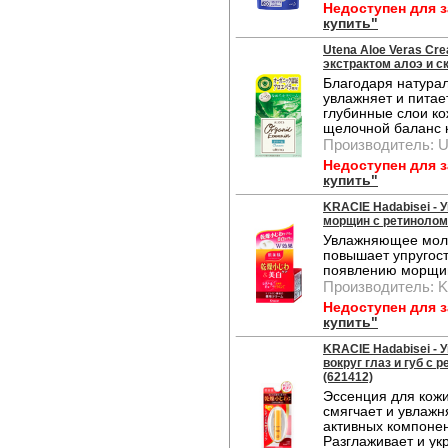
Недоступен для 
купить"
Utena Aloe Veras Cr
экстрактом алоэ и ск
Благодаря натурал
увлажняет и питае
глубинные слои ко
щелочной баланс 
Производитель: U
Недоступен для 
купить"
KRACIE Hadabisei -
морщин с ретинолом 
Увлажняющее моло
повышает упругост
появлению морщи
Производитель: K
Недоступен для 
купить"
KRACIE Hadabisei -
вокруг глаз и губ с 
(621412)
Эссенция для кожи 
смягчает и увлажн
активных компонен
Разглаживает и ук