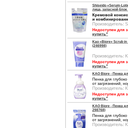
Shiseido «Serum-Lot
лица, запасной блок 
Кремовой консис
и комбинированн
Производитель: S
Недоступен для 
купить"
Kao «Biore» Scrub in
(246998)
Производитель: 
Недоступен для 
купить"
KAO Biore - Пенка дл
Пенка для глубок
от загрязнений, н
Производитель: 
Недоступен для 
купить"
KAO Biore - Пенка дл
298768)
Пенка для глубок
от загрязнений, н
Производитель: 