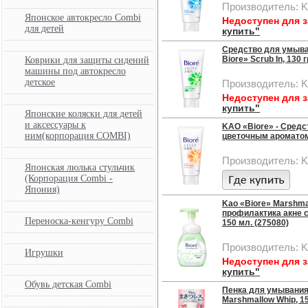
Производитель: 
Японское автокресло Combi
Недоступен для 
для детей
купить"
Средство для умыва
Biore» Scrub In, 130 г
Коврики для защиты сидений
машины под автокресло
детское
Производитель: 
Недоступен для 
купить"
Японские коляски для детей
и аксессуары к
KAO «Biore» - Сред
ним(корпорация COMBI)
цветочным ароматом,
Производитель: 
Японская люлька стульчик
(Корпорация Combi -
Япония)
Kao «Biore» Marshma
профилактика акне 
Переноска-кенгуру Combi
150 мл. (275080)
Производитель: 
Игрушки
Недоступен для 
купить"
Обувь детская Combi
Пенка для умывания 
Marshmallow Whip, 15