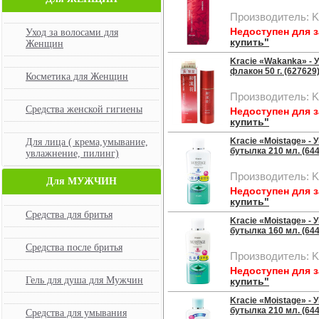
Производитель: K
Недоступен для 
Уход за волосами для
купить"
Женщин
Kracie «Wakanka» -
флакон 50 г. (627629
Косметика для Женщин
Производитель: K
Средства женской гигиены
Недоступен для 
купить"
Kracie «Moistage» -
Для лица ( крема,умывание,
бутылка 210 мл. (64
увлажнение, пилинг)
Производитель: K
Для МУЖЧИН
Недоступен для 
купить"
Средства для бритья
Kracie «Moistage» -
бутылка 160 мл. (64
Средства после бритья
Производитель: K
Недоступен для 
Гель для душа для Мужчин
купить"
Kracie «Moistage» 
бутылка 210 мл. (64
Средства для умывания