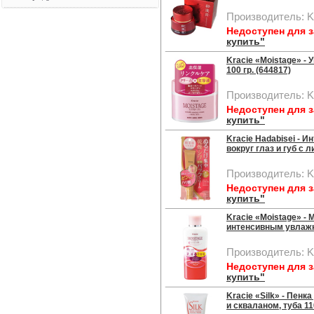
Производитель: K
Недоступен для 
купить"
Kracie «Moistage» -
100 гр. (644817)
Производитель: K
Недоступен для 
купить"
Kracie Hadabisei - 
вокруг глаз и губ с 
Производитель: K
Недоступен для 
купить"
Kracie «Moistage» -
интенсивным увлажн
Производитель: K
Недоступен для 
купить"
Kracie «Silk» - Пен
и скваланом, туба 110