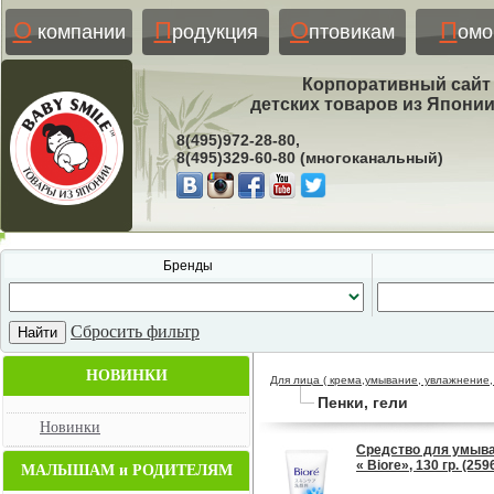
О
П
О
П
компании
родукция
птовикам
ом
Корпоративный сайт
детских товаров из Япони
8(495)972-28-80,
8(495)329-60-80 (многоканальный)
Бренды
Сбросить фильтр
НОВИНКИ
Для лица ( крема,умывание, увлажнение,
Пенки, гели
Новинки
Средство для умыва
« Biore», 130 гр. (259
МАЛЫШАМ и РОДИТЕЛЯМ