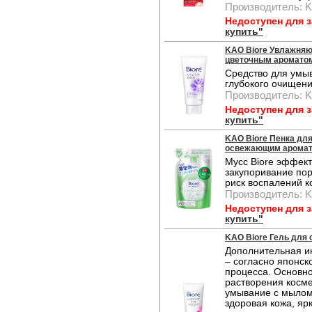
Производитель: K
Недоступен для 
купить"
KAO Biore Увлажняю
цветочным ароматом,
Средство для умы
глубокого очищени
Производитель: 
Недоступен для 
купить"
KAO Biore Пенка дл
освежающим ароматом
Мусс Biore эффек
закупоривание пор
риск воспалений к
Производитель: 
Недоступен для 
купить"
KAO Biore Гель для с
Дополнительная и
– согласно японск
процесса. Основно
растворения косме
умывание с мылом
здоровая кожа, ярк