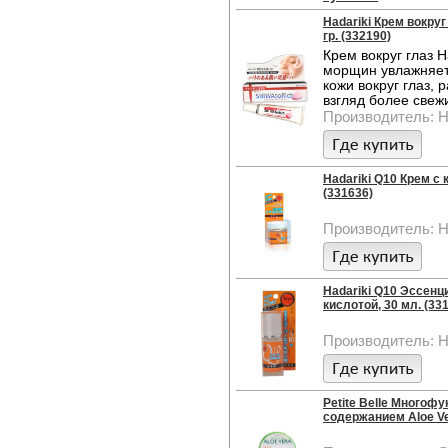
Hadariki Крем вокру
гр. (332190)
Крем вокруг глаз H
морщин увлажняет 
кожи вокруг глаз,
взгляд более свеж
Производитель: Ha
Hadariki Q10 Крем с 
(331636)
Производитель: Ha
Hadariki Q10 Эссенц
кислотой, 30 мл. (33
Производитель: Ha
Petite Belle Многоф
содержанием Aloe Ver