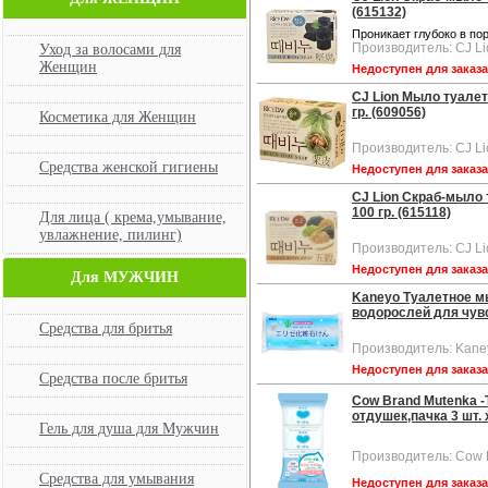
(615132)
Проникает глубоко в по
Производитель: CJ Li
Уход за волосами для
Женщин
Недоступен для заказ
CJ Lion Мыло туалет
гр. (609056)
Косметика для Женщин
Производитель: CJ Li
Средства женской гигиены
Недоступен для заказ
CJ Lion Скраб-мыло 
100 гр. (615118)
Для лица ( крема,умывание,
увлажнение, пилинг)
Производитель: CJ Li
Недоступен для заказ
Для МУЖЧИН
Kaneyo Туалетное мы
водорослей для чувст
Средства для бритья
Производитель: Kane
Недоступен для заказ
Средства после бритья
Cow Brand Mutenka -
отдушек,пачка 3 шт. х
Гель для душа для Мужчин
Производитель: Cow 
Средства для умывания
Недоступен для заказ