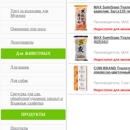
MAX SumiSoap Туале
Уход за волосами для
камелии, 3шт.х135 гр
Мужчин
Производитель: MAX
Очищение пор носа
Недоступен для заказ
MAX SumiSoap Туале
(025341)
Дезодоранты
Производитель: MAX
Для ЖИВОТНЫХ
Недоступен для заказ
Для кошек
COW BRAND Туалетн
древесно-цветочный 
Для собак
Производитель: Cow 
Недоступен для заказ
Средства для сан.
обработки(удаление запаха) и
Влажные салфетки
ПРОДУКТЫ
Продукты