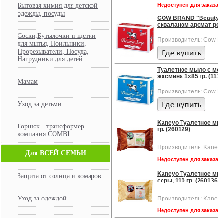
Бытовая химия для детской
Недоступен для заказ
одежды, посуды
COW BRAND "Beauty 
скваланом аромат роз
Соски,Бутылочки и щетки
Производитель: Cow 
для мытья, Поильники,
Прорезыватели, Посуда,
Нагрудники для детей
Туалетное мыло с м
жасмина 1х85 гр. (11
Мамам
Производитель: Cow 
Уход за детьми
Kaneyo Туалетное мы
Горшок - трансформер
гр. (260129)
компания COMBI
Производитель: Kane
Для ВСЕЙ СЕМЬИ
Недоступен для заказ
Kaneyo Туалетное мы
Защита от солнца и комаров
серы, 110 гр. (260136
Уход за одеждой
Производитель: Kane
Недоступен для заказ