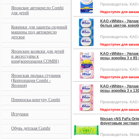
Производитель: KAO 
Японское автокресло Combi
Недоступен для заказ
для детей
KAO «White» - Увла
белых цветов, коробк
Коврики для защиты сидений
машины под автокресло
детское
Производитель: KAO 
Недоступен для заказ
Японские коляски для детей
KAO «White» - Увла
и аксессуары к
розы, коробка 3 х 85 
ним(корпорация COMBI)
Производитель: KAO 
Японская люлька стульчик
Недоступен для заказ
(Корпорация Combi -
Япония)
KAO «White» - Увла
розы, коробка 3 х 130
Переноска-кенгуру Combi
Производитель: KAO 
Недоступен для заказ
Игрушки
Nissan «NS FaFa Ori
фруктовым экстрактом
Обувь детская Combi
Производитель: Niss