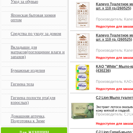
Уход за обувью
Kaneyo Туалетное мы
шт. х 110 гр.(260525)
Японская бытовая химия
Производитель: Kane
оптом
Недоступен для заказ
Средства по уходу за домом
Kaneyo Туалетное мы
шт. х 110 гр. (260525)
Вкладыши для
Производитель: Kane
матрасов(поглощение влаги и
запахов)
Недоступен для заказ
KAO "White" Мыло-кр
Бумажные изделия
(430236)
Производитель: KAO 
Гигиена тела
Недоступен для заказ
Гигиена полости рта(для
CJ Lion Мыло туалетн
взрослых)
Экстракт лотоса оказыв
кожу мягкой и гладкой.
Производитель: CJ Li
Домашняя аптечка,
Подготовка к Зиме
Недоступен для заказ
CJ Lion Скраб-мыло 
Для ЖЕНЩИН