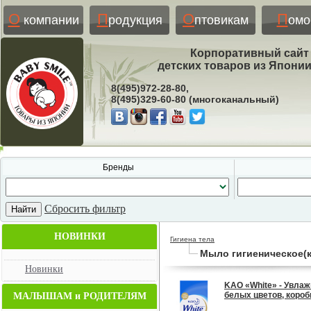
О
П
О
П
компании
родукция
птовикам
ом
Корпоративный сайт
детских товаров из Япони
8(495)972-28-80,
8(495)329-60-80 (многоканальный)
Бренды
Сбросить фильтр
НОВИНКИ
Гигиена тела
Мыло гигиеническое(к
Новинки
KAO «White» - Увла
белых цветов, коробка
МАЛЫШАМ и РОДИТЕЛЯМ