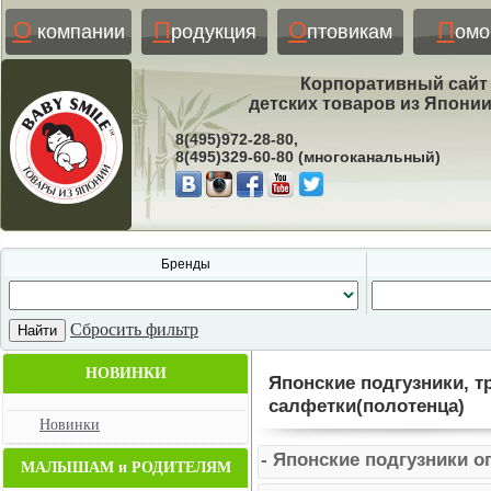
О
П
О
П
компании
родукция
птовикам
ом
Корпоративный сайт
детских товаров из Япони
8(495)972-28-80,
8(495)329-60-80 (многоканальный)
Бренды
Сбросить фильтр
НОВИНКИ
Японские подгузники, т
салфетки(полотенца)
Новинки
- Японские подгузники о
МАЛЫШАМ и РОДИТЕЛЯМ