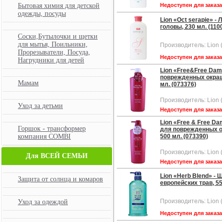
Бытовая химия для детской
Недоступен для заказ
одежды, посуды
Lion «Oct serapie» -
головы, 230 мл. (110
Соски,Бутылочки и щетки
для мытья, Поильники,
Производитель: Lion 
Прорезыватели, Посуда,
Недоступен для заказ
Нагрудники для детей
Lion «Free&Free Da
поврежденных окраш
Мамам
мл. (073376)
Производитель: Lion 
Уход за детьми
Недоступен для заказ
Lion «Free & Free D
Горшок - трансформер
для поврежденных о
компания COMBI
500 мл. (073390)
Производитель: Lion 
Для ВСЕЙ СЕМЬИ
Недоступен для заказ
Lion «Herb Blend» -
Защита от солнца и комаров
европейских трав, 55
Производитель: Lion 
Уход за одеждой
Недоступен для заказ