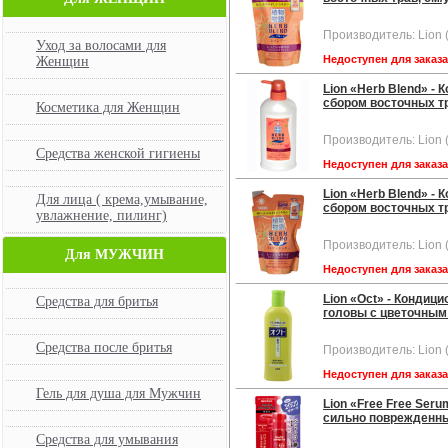
Производитель: Lion 
Уход за волосами для
Недоступен для заказ
Женщин
Lion «Herb Blend» -
сбором восточных тр
Косметика для Женщин
Производитель: Lion 
Средства женской гигиены
Недоступен для заказ
Lion «Herb Blend» -
Для лица ( крема,умывание,
сбором восточных тра
увлажнение, пилинг)
Производитель: Lion 
Для МУЖЧИН
Недоступен для заказ
Lion «Oct» - Кондиц
Средства для бритья
головы с цветочным 
Средства после бритья
Производитель: Lion 
Недоступен для заказ
Гель для душа для Мужчин
Lion «Free Free Ser
сильно поврежденных
Средства для умывания