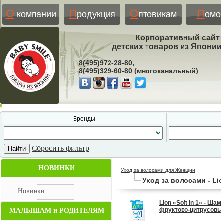
О
П
О
П
компании
родукция
птовикам
ом
Корпоративный сайт
детских товаров из Япони
8(495)972-28-80,
8(495)329-60-80 (многоканальный)
Бренды
Сбросить фильтр
НОВИНКИ
Уход за волосами для Женщин
Уход за волосами - Li
Новинки
Lion «Soft in 1» - 
фруктово-цитрусовым
МАЛЫШАМ и РОДИТЕЛЯМ