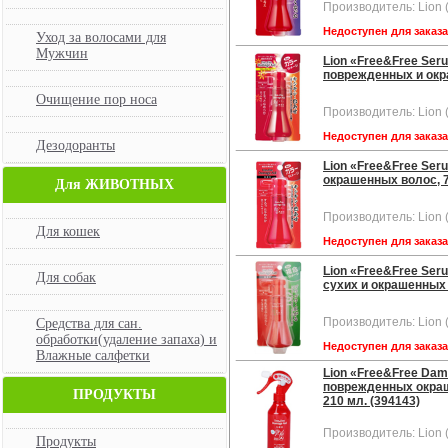
Производитель: Lion 
Недоступен для заказ
Уход за волосами для
Мужчин
Lion «Free&Free Se
поврежденных и окра
Очищение пор носа
Производитель: Lion 
Недоступен для заказ
Дезодоранты
Lion «Free&Free Se
окрашенных волос, 7
Для ЖИВОТНЫХ
Производитель: Lion 
Для кошек
Недоступен для заказ
Lion «Free&Free Se
Для собак
сухих и окрашенных 
Производитель: Lion 
Средства для сан.
обработки(удаление запаха) и
Недоступен для заказ
Влажные салфетки
Lion «Free&Free Da
поврежденных окраш
ПРОДУКТЫ
210 мл. (394143)
Производитель: Lion 
Продукты