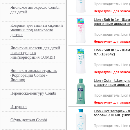
Производитель: Lion 
Японское автокресло Combi
Недоступен для заказ
для детей
Lion «Soft in 1» - 
цветочным ароматом,
Коврики для защиты сидений
машины под автокресло
детское
Производитель: Lion 
Недоступен для заказ
Японские коляски для детей
Lion «Soft in 1» - Ш
и аксессуары к
мл. (169642)
ним(корпорация COMBI)
Производитель: Lion 
Японская люлька стульчик
Недоступен для заказ
(Корпорация Combi -
Япония)
Lion «Oct» - Шампун
с цветочным аромато
Переноска-кенгуру Combi
Производитель: Lion 
Недоступен для заказ
Игрушки
Lion «Oct serapie» 
головы, 230 мл. (109
Обувь детская Combi
Производитель: Lion 