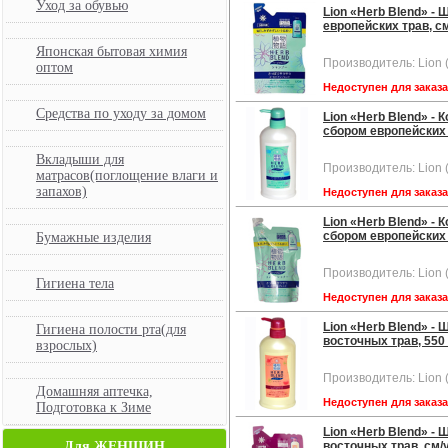
Уход за обувью
Lion «Herb Blend» -
европейских трав, см
Японская бытовая химия
Производитель: Lion 
оптом
Недоступен для заказ
Средства по уходу за домом
Lion «Herb Blend» -
сбором европейских т
Вкладыши для
Производитель: Lion 
матрасов(поглощение влаги и
запахов)
Недоступен для заказ
Lion «Herb Blend» -
сбором европейских т
Бумажные изделия
Производитель: Lion 
Гигиена тела
Недоступен для заказ
Lion «Herb Blend» -
Гигиена полости рта(для
восточных трав, 550 
взрослых)
Производитель: Lion 
Домашняя аптечка,
Недоступен для заказ
Подготовка к Зиме
Lion «Herb Blend» -
Для ЖЕНЩИН
восточных трав, см/у