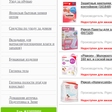
Уход за обувью
Защитные накладки н
контейнере (161848)
Японская бытовая химия
Производитель: Pige
оптом
Недоступен для заказ
Средства по уходу за домом
Pigeon Пакеты для за
(007320)
Вкладыши для
Производитель: Pige
матрасов(поглощение влаги и
запахов)
Недоступен для заказ
«Pigeon» - Молокоот
Бумажные изделия
160 мл. и соской ра
Производитель: Pige
Гигиена тела
Недоступен для заказ
Гигиена полости рта(для
Pigeon «Honeycomb» 
взрослых)
Производитель: Pige
Домашняя аптечка,
Недоступен для заказ
Подготовка к Зиме
Для ЖЕНЩИН