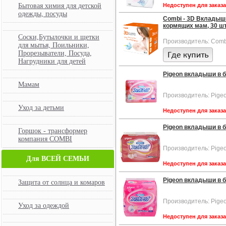
Бытовая химия для детской
Недоступен для заказ
одежды, посуды
Combi - 3D Вкладыш
кормящих мам, 30 шт.
Соски,Бутылочки и щетки
Производитель: Comb
для мытья, Поильники,
Прорезыватели, Посуда,
Нагрудники для детей
Pigeon вкладыши в б
Мамам
Производитель: Pige
Уход за детьми
Недоступен для заказ
Pigeon вкладыши в б
Горшок - трансформер
компания COMBI
Производитель: Pige
Для ВСЕЙ СЕМЬИ
Недоступен для заказ
Pigeon вкладыши в б
Защита от солнца и комаров
Производитель: Pige
Уход за одеждой
Недоступен для заказ