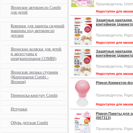
Производитель: Unic
Японское автокресло Combi
Недоступен для заказ
для детей
Защитные накладки на
контейнере (диаметр 
Коврики для защиты сидений
машины под автокресло
детское
Производитель: Pige
Недоступен для заказ
Японские коляски для детей
Защитные накладки на
и аксессуары к
контейнере (диаметр
ним(корпорация COMBI)
Производитель: Pige
Японская люлька стульчик
Недоступен для заказ
(Корпорация Combi -
Япония)
Pigeon Корректор фо
Переноска-кенгуру Combi
Производитель: Pige
Недоступен для заказ
Игрушки
Pigeon Пакеты для з
(007313)
Обувь детская Combi
Производитель: Pige