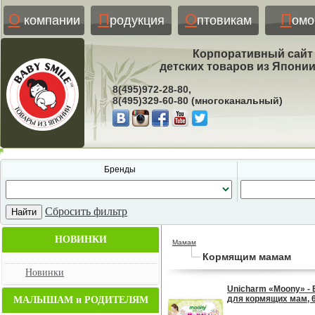
О
П
О
П
компании
родукция
птовикам
ом
Корпоративный сайт
детских товаров из Япони
8(495)972-28-80,
8(495)329-60-80 (многоканальный)
Бренды
Сбросить фильтр
НОВИНКИ
Мамам
Кормящим мамам
Новинки
Unicharm «Moony» -
для кормящих мам, 6
МАЛЫШАМ и РОДИТЕЛЯМ