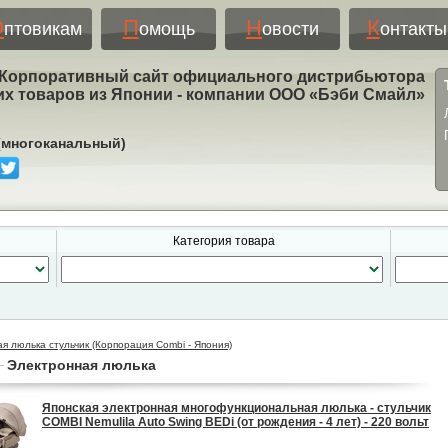
О
П
Н
К
птовикам
омощь
овости
онтакты
Корпоративный сайт официального дистрибьютора
их товаров из Японии - компании ООО «Бэби Смайл»
 (многоканальный)
Категория товара
ая люлька стульчик (Корпорация Combi - Япония)
Электронная люлька
Японская электронная многофункциональная люлька - стульчик
COMBI Nemulila Auto Swing BEDi (от рождения - 4 лет) - 220 вольт