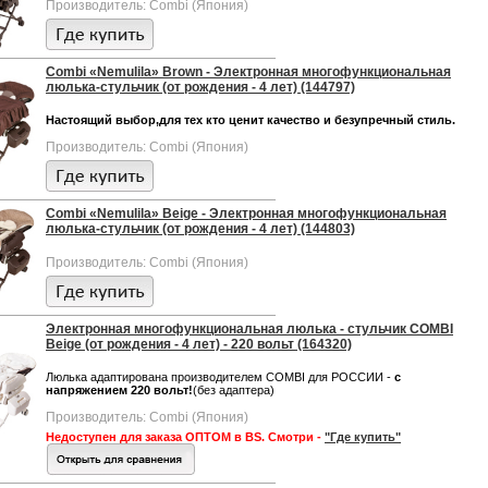
Производитель: Combi (Япония)
Combi «Nemulila» Brown - Электронная многофункциональная
люлька-стульчик (от рождения - 4 лет) (144797)
Настоящий выбор,для тех кто ценит качество и безупречный стиль.
Производитель: Combi (Япония)
Combi «Nemulila» Beige - Электронная многофункциональная
люлька-стульчик (от рождения - 4 лет) (144803)
Производитель: Combi (Япония)
Электронная многофункциональная люлька - стульчик COMBI
Beige (от рождения - 4 лет) - 220 вольт (164320)
Люлька адаптирована производителем COMBI для РОССИИ -
с
напряжением 220 вольт!
(без адаптера)
Производитель: Combi (Япония)
Недоступен для заказа ОПТОМ в BS. Смотри -
"Где купить"