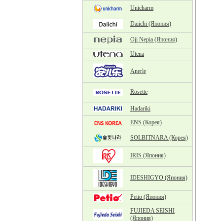
Unicharm
Daiichi (Япония)
Oji Nepia (Япония)
Utena
Anerle
Rosette
Hadariki
ENS (Корея)
SOLBITNARA (Корея)
IRIS (Япония)
IDESHIGYO (Япония)
Petio (Япония)
FUJIEDA SEISHI
(Япония)