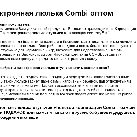
ктронная люлька Combi оптом
мый покупатель.
ставляем Вам уникальный продукт от Японского производителя Корпорации
 Это
электронная люлька стульчик
включающая систему 5 в 1.
ьше не надо бегать по магазинам и беспокоиться о покупке детской люльки, а
еленального столика. Ваш ребенок подрос и опять бегать, но теперь уже в
 стульчика для кормления и игр, шезлонга для бодрствования. Все эти
 решили за Вас конструкторы Японской компании COMBI, создав эту
имую помощницу для родителей - электронную люльку .
 выбрать:
электронная люлька стульчик
или механическая?
ство отдает предпочтение продукции будущего и покупает электронные
 В такой люльке заснет даже самый капризный ребенок, дав отдохнуть или
я своими делами маме! Так как в механизме этой люльки полностью
вуют вращательные части типа приводных двигателей она полностью
на, а механизм люльки полностью воспроизводит движение маминых рук во
качивания малыша.
ронная люлька стульчик Японской корпорации Combi - самый
й ПОДАРОК для мамы и папы от друзей, бабушек и дедушек в
рождения малыша!