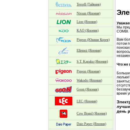
Tessell (Тайвань)
Эле
Nissan (Япония)
Lion (Япония)
Уважае
Мы пред
KAO (Япония)
COMBI.
Вам бол
Pigeon (Южная Корея)
потом п
поисках
Ellemoi (Япония)
вопросы
незамен
S.T. Kagaku (Япония)
Что же
Pigeon (Япония)
Большин
люльки!
Wakodo (Япония)
занятьс
отсутст
Goon (Япония)
беззвуч
время у
LEC (Япония)
Элект
лучши
день 
Cow Brand (Япония)
Daio Paper (Япония)