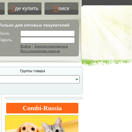
Г
П
де купить
оиск
Только для оптовых покупателей
Логин
Пароль
|
Войти
Зарегистрироваться
Восстановление пароля
Группы товара
Combi-Russia