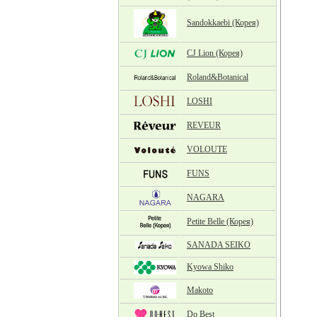
Sandokkaebi (Корея)
CJ Lion (Корея)
Roland&Botanical
LOSHI
REVEUR
VOLOUTE
FUNS
NAGARA
Petite Belle (Корея)
SANADA SEIKO
Kyowa Shiko
Makoto
Do Best