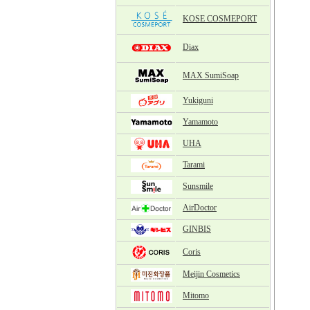
KOSE COSMEPORT
Diax
MAX SumiSoap
Yukiguni
Yamamoto
UHA
Tarami
Sunsmile
AirDoctor
GINBIS
Coris
Meijin Cosmetics
Mitomo