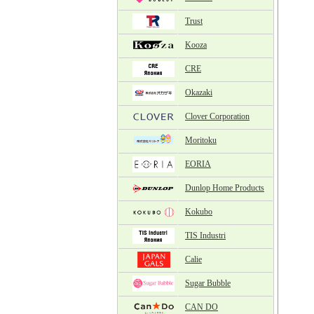
Trust
Kooza
CRE
Okazaki
Clover Corporation
Moritoku
EORIA
Dunlop Home Products
Kokubo
TIS Industri
Calie
Sugar Bubble
CAN DO