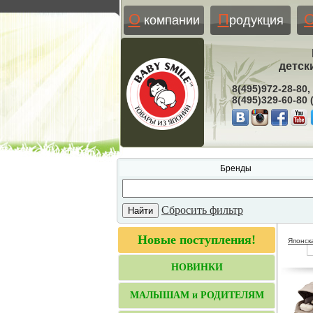
О
П
компании
родукция
детск
8(495)972-28-80,
8(495)329-60-80
Бренды
Сбросить фильтр
Новые поступления!
Японск
НОВИНКИ
МАЛЫШАМ и РОДИТЕЛЯМ