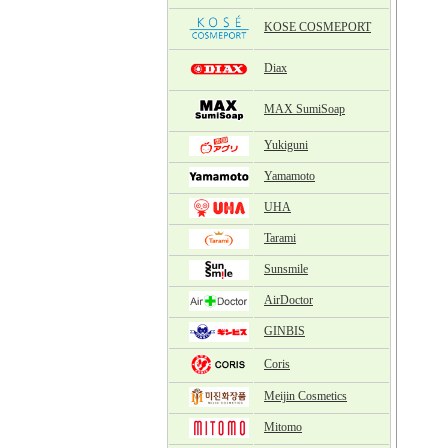
KOSE COSMEPORT
Diax
MAX SumiSoap
Yukiguni
Yamamoto
UHA
Tarami
Sunsmile
AirDoctor
GINBIS
Coris
Meijin Cosmetics
Mitomo