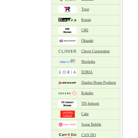
Trust
Kooza
CRE
Okazaki
Clover Corporation
Moritoku
EORIA
Dunlop Home Products
Kokubo
TIS Industri
Calie
Sugar Bubble
CAN DO