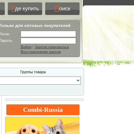
Г
П
де купить
оиск
Только для оптовых покупателей
Логин
Пароль
|
Войти
Зарегистрироваться
Восстановление пароля
Группы товара
Combi-Russia