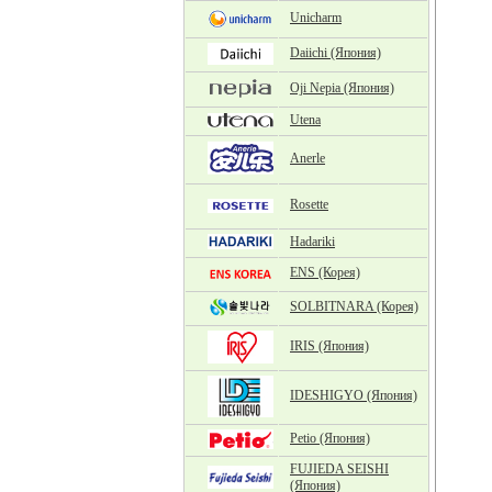
Unicharm
Daiichi (Япония)
Oji Nepia (Япония)
Utena
Anerle
Rosette
Hadariki
ENS (Корея)
SOLBITNARA (Корея)
IRIS (Япония)
IDESHIGYO (Япония)
Petio (Япония)
FUJIEDA SEISHI
(Япония)