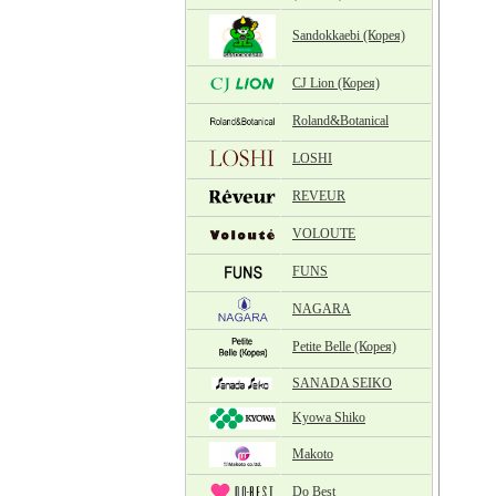
Sandokkaebi (Корея)
CJ Lion (Корея)
Roland&Botanical
LOSHI
REVEUR
VOLOUTE
FUNS
NAGARA
Petite Belle (Корея)
SANADA SEIKO
Kyowa Shiko
Makoto
Do Best