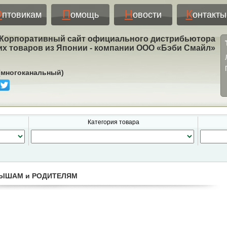
О
П
Н
К
птовикам
омощь
овости
онтакты
Корпоративный сайт официального дистрибьютора
их товаров из Японии - компании ООО «Бэби Смайл»
 (многоканальный)
Категория товара
ЫШАМ и РОДИТЕЛЯМ