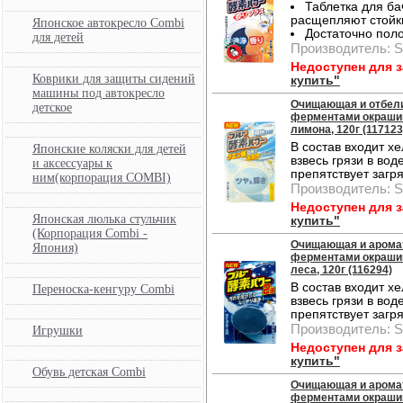
Таблетка для ба
расщепляют стойк
Японское автокресло Combi
Достаточно поло
для детей
Производитель: S
Недоступен для 
Коврики для защиты сидений
купить"
машины под автокресло
Очищающая и отбели
детское
ферментами окрашив
лимона, 120г (117123
В состав входит х
Японские коляски для детей
взвесь грязи в вод
и аксессуары к
препятствует загр
ним(корпорация COMBI)
Производитель: S
Недоступен для 
Японская люлька стульчик
купить"
(Корпорация Combi -
Очищающая и аромат
Япония)
ферментами окрашив
леса, 120г (116294)
В состав входит х
Переноска-кенгуру Combi
взвесь грязи в вод
препятствует загр
Производитель: S
Игрушки
Недоступен для 
купить"
Обувь детская Combi
Очищающая и аромат
ферментами окрашив