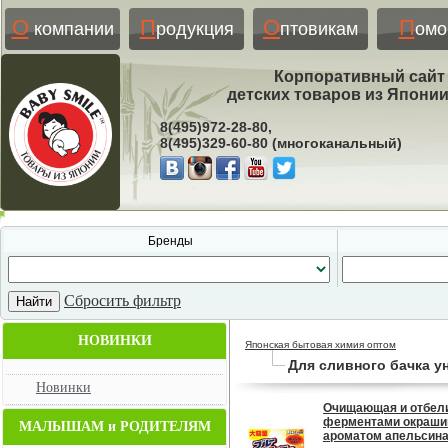
О
П
О
П
компании
родукция
птовикам
ом
Корпоративный сайт
детских товаров из Япони
8(495)972-28-80,
8(495)329-60-80 (многоканальный)
Бренды
Сбросить фильтр
НОВИНКИ
Японская бытовая химия оптом
Для сливного бачка у
Новинки
Очищающая и отбели
ферментами окрашив
МАЛЫШАМ и РОДИТЕЛЯМ
ароматом апельсина,