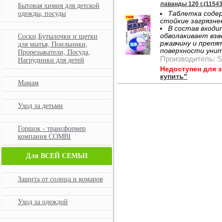
лаванды 120 г.(11543
Бытовая химия для детской
одежды, посуды
Таблетка соде
стойкие загрязне
В состав вход
обволакивает взве
Соски,Бутылочки и щетки
ржавчину и препя
для мытья, Поильники,
поверхности унит
Прорезыватели, Посуда,
Производитель: S
Нагрудники для детей
Недоступен для 
купить"
Мамам
Уход за детьми
Горшок - трансформер
компания COMBI
Для ВСЕЙ СЕМЬИ
Защита от солнца и комаров
Уход за одеждой