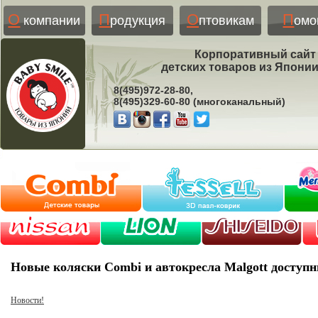
О
П
О
П
компании
родукция
птовикам
ом
Корпоративный сайт
детских товаров из Япони
8(495)972-28-80,
8(495)329-60-80 (многоканальный)
Новые коляски Combi и автокресла Malgott доступн
Новости!