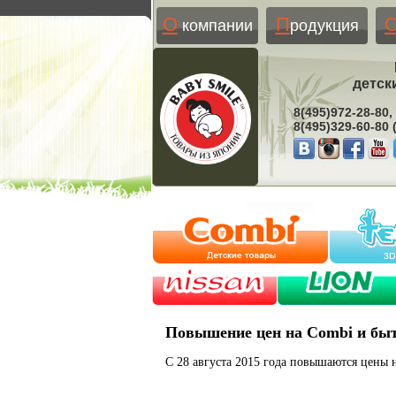
О
П
компании
родукция
детск
8(495)972-28-80,
8(495)329-60-80
Повышение цен на Combi и быт
С 28 августа 2015 года повышаются цены