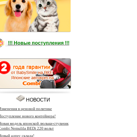
!!! Новые поступления !!!
НОВОСТИ
Изменения в ценовой политике
Поступление нового контейнера!
Новая модель японской люльки-стульчик
Combi Nemulila BEDi 220 вольт
Новый адрес склада!