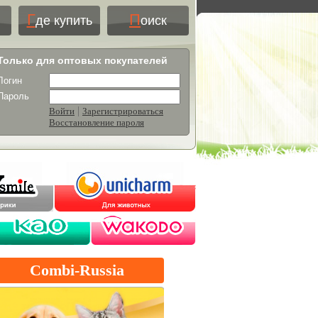
Г
П
де купить
оиск
Только для оптовых покупателей
Логин
Пароль
|
Войти
Зарегистрироваться
Восстановление пароля
Combi-Russia