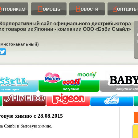
О
П
Н
К
птовикам
омощь
овости
онтакты
Корпоративный сайт официального дистрибьютора
их товаров из Японии - компании ООО «Бэби Смайл»
 (многоканальный)
овую химию с 28.08.2015
 на Combi и бытовую химию.