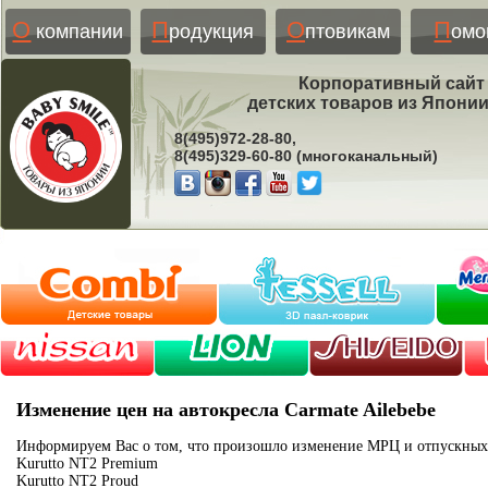
О
П
О
П
компании
родукция
птовикам
ом
Корпоративный сайт
детских товаров из Япони
8(495)972-28-80,
8(495)329-60-80 (многоканальный)
Изменение цен на автокресла Carmate Ailebebe
Информируем Вас о том, что произошло изменение МРЦ и отпускных 
Kurutto NT2 Premium
Kurutto NT2 Proud