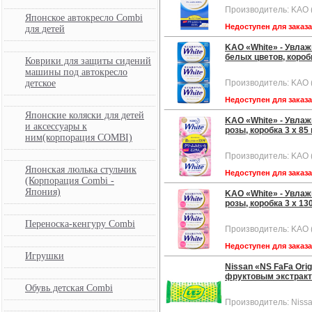
Производитель: KAO 
Японское автокресло Combi
Недоступен для заказ
для детей
KAO «White» - Увла
белых цветов, коробк
Коврики для защиты сидений
машины под автокресло
детское
Производитель: KAO 
Недоступен для заказ
Японские коляски для детей
KAO «White» - Увла
и аксессуары к
розы, коробка 3 х 85 
ним(корпорация COMBI)
Производитель: KAO 
Японская люлька стульчик
Недоступен для заказ
(Корпорация Combi -
Япония)
KAO «White» - Увла
розы, коробка 3 х 130
Переноска-кенгуру Combi
Производитель: KAO 
Недоступен для заказ
Игрушки
Nissan «NS FaFa Ori
фруктовым экстрактом
Обувь детская Combi
Производитель: Niss