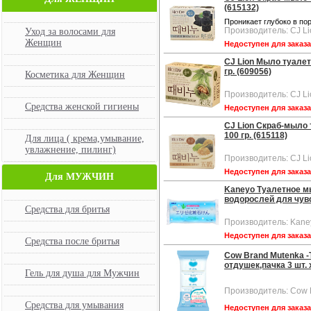
(615132)
Проникает глубоко в по
Производитель: CJ Li
Уход за волосами для
Женщин
Недоступен для заказ
CJ Lion Мыло туалет
гр. (609056)
Косметика для Женщин
Производитель: CJ Li
Средства женской гигиены
Недоступен для заказ
CJ Lion Скраб-мыло 
100 гр. (615118)
Для лица ( крема,умывание,
увлажнение, пилинг)
Производитель: CJ Li
Недоступен для заказ
Для МУЖЧИН
Kaneyo Туалетное мы
водорослей для чувст
Средства для бритья
Производитель: Kane
Недоступен для заказ
Средства после бритья
Cow Brand Mutenka -
отдушек,пачка 3 шт. х
Гель для душа для Мужчин
Производитель: Cow 
Средства для умывания
Недоступен для заказ