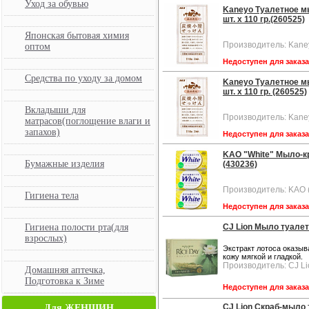
Уход за обувью
Kaneyo Туалетное мы
шт. х 110 гр.(260525)
Японская бытовая химия
Производитель: Kane
оптом
Недоступен для заказ
Средства по уходу за домом
Kaneyo Туалетное мы
шт. х 110 гр. (260525)
Вкладыши для
Производитель: Kane
матрасов(поглощение влаги и
запахов)
Недоступен для заказ
KAO "White" Мыло-кр
Бумажные изделия
(430236)
Производитель: KAO 
Гигиена тела
Недоступен для заказ
Гигиена полости рта(для
CJ Lion Мыло туалетн
взрослых)
Экстракт лотоса оказыв
кожу мягкой и гладкой.
Производитель: CJ Li
Домашняя аптечка,
Подготовка к Зиме
Недоступен для заказ
CJ Lion Скраб-мыло 
Для ЖЕНЩИН