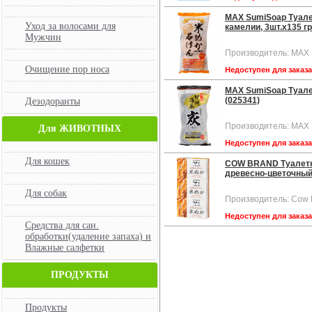
MAX SumiSoap Туале
Уход за волосами для
камелии, 3шт.х135 гр
Мужчин
Производитель: MAX
Очищение пор носа
Недоступен для заказ
MAX SumiSoap Туале
(025341)
Дезодоранты
Производитель: MAX
Для ЖИВОТНЫХ
Недоступен для заказ
Для кошек
COW BRAND Туалетн
древесно-цветочный 
Для собак
Производитель: Cow 
Недоступен для заказ
Средства для сан.
обработки(удаление запаха) и
Влажные салфетки
ПРОДУКТЫ
Продукты