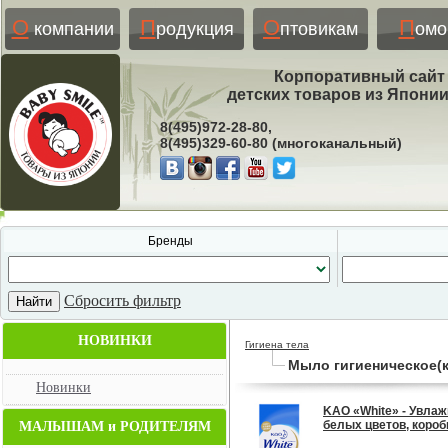
О
П
О
П
компании
родукция
птовикам
ом
Корпоративный сайт
детских товаров из Япони
8(495)972-28-80,
8(495)329-60-80 (многоканальный)
Бренды
Сбросить фильтр
НОВИНКИ
Гигиена тела
Мыло гигиеническое(к
Новинки
KAO «White» - Увла
белых цветов, коробка
МАЛЫШАМ и РОДИТЕЛЯМ