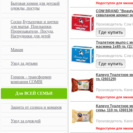
Бытовая химия для детской
Недоступен для заказ
одежды, посуды
COW BRAND "Beauty 
скваланом аромат роз
Соски,Бутылочки и щетки
Производитель: Cow 
для мытья, Поильники,
Прорезыватели, Посуда,
Нагрудники для детей
Туалетное мыло с м
жасмина 1х85 гр. (11
Мамам
Производитель: Cow 
Уход за детьми
Kaneyo Туалетное мы
Горшок - трансформер
гр. (260129)
компания COMBI
Производитель: Kane
Для ВСЕЙ СЕМЬИ
Недоступен для заказ
Kaneyo Туалетное мы
Защита от солнца и комаров
серы, 110 гр. (260136
Уход за одеждой
Производитель: Kane
Недоступен для заказ