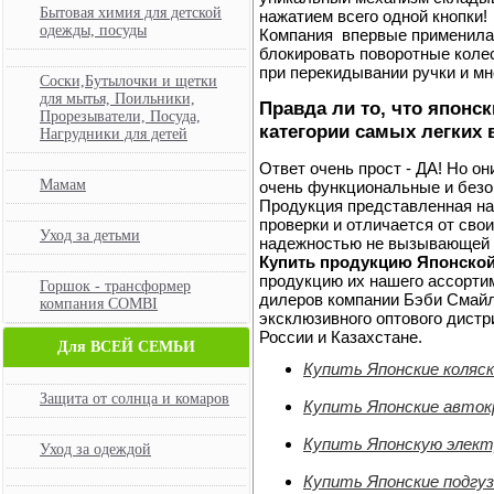
Бытовая химия для детской
нажатием всего одной кнопки!
одежды, посуды
Компания впервые применила
блокировать поворотные коле
при перекидывании ручки и мн
Соски,Бутылочки и щетки
для мытья, Поильники,
Правда ли то, что японс
Прорезыватели, Посуда,
категории самых легких 
Нагрудники для детей
Ответ очень прост - ДА! Но он
Мамам
очень функциональные и безо
Продукция представленная на
проверки и отличается от сво
Уход за детьми
надежностью не вызывающей с
Купить продукцию Японско
продукцию их нашего ассорти
Горшок - трансформер
дилеров компании Бэби Смайл, 
компания COMBI
эксклюзивного оптового дист
России и Казахстане.
Для ВСЕЙ СЕМЬИ
Купить Японские коляс
Защита от солнца и комаров
Купить Японские авток
Купить Японскую элект
Уход за одеждой
Купить Японские подгу