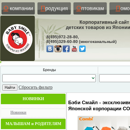
О
П
О
П
компании
родукция
птовикам
ом
Корпоративный сайт
детских товаров из Япони
8(495)972-28-80,
8(495)329-60-80 (многоканальный)
Бренды
Сбросить фильтр
НОВИНКИ
Бэби Смайл - эксклюзи
Японской корпорации COM
Новинки
МАЛЫШАМ и РОДИТЕЛЯМ