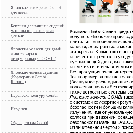
Японское автокресло Combi
для детей
Коврики для защиты сидений
машины под автокресло
Компания Бэби Смайл предста
детское
ведущего Японского производ
длительным периодом использо
коляски, электронные и механ
Японские коляски для детей
автокресла. Кроме того в асс
и аксессуары к
количество средств по уходу 
ним(корпорация COMBI)
нужных вещей для дома, таких
косметика и гигиена для мам и
Вся продукция очень интересн
Японская люлька стульчик
Так например, японские коля
(Корпорация Combi -
(бесшумное раскладывание л
Япония)
положения люльки без фиксир
также встроенные системы ве
Переноска-кенгуру Combi
Японские коляски COMBI
так
с системой комфортной регул
безопасности и большим кап
Игрушки
излучения, имеют уникальную
коляски при движении, оснащ
безопасности малыша DACCO
Обувь детская Combi
Отличительной чертой Японск
уникальный механизм складыва