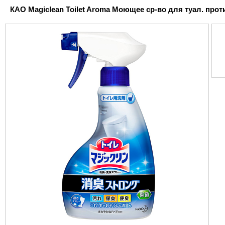
КAO Magiclean Toilet Aroma Моющее ср-во для туал. против