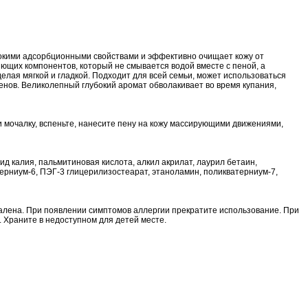
окими адсорбционными свойствами и эффективно очищает
кожу от
яющих компонентов, который не смывается водой вместе с пеной, а
делая мягкой и гладкой. Подходит для всей семьи, может использоваться
енов
. Великолепный глубокий аромат обволакивает во время купания,
 мочалку, вспеньте, нанесите пену на кожу массирующими движениями,
сид
калия, пальмитиновая кислота, алкил акрилат,
лаурил
бетаин,
терниум-6, ПЭГ-3
глицерил
изостеарат
,
этаноламин
, поликватерниум-7,
палена. При появлении симптомов аллергии прекратите использование. При
. Храните в недоступном для детей
месте
.