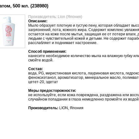
ом, 500 мл. (238980)
Производитель: Lion (Япония)
Описание:
Мыло образует плотную и густую пену, которая
обладает выс
загрязнений, пота, кожного жира. Содержит комплекс увлажн
остается на коже после мытья, защищая ее от потери влаги, 
людьми с чувствительной кожей и детьми. Не содержит
параб
расслабляет и поднимает
настроение.
Способ применения:
нанесите необходимое количество мыла на влажную губку или
смойте водой.
Состав:
вода, PG,
миристиновая
кислота,
лауриновая
кислота,
гидрок
феноксиэтанол
, ароматизатор, минеральное масло, поликва
цетет-20,
эдетат
Меры предосторожности:
не используйте, если кожа повреждена, раздражена или вос
случайном попадании в глаза немедленно промойте их водой
Производитель:
LION, Япония