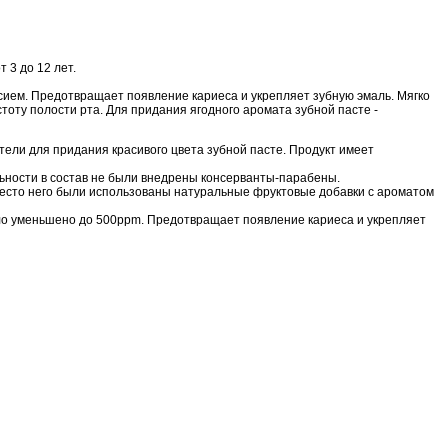
 3 до 12 лет.
сием. Предотвращает появление кариеса и укрепляет зубную эмаль. Мягко
тоту полости рта. Для придания ягодного аромата зубной пасте -
тели для придания красивого цвета зубной пасте. Продукт имеет
ьности в состав не были внедрены консерванты-парабены.
место него были использованы натуральные фруктовые добавки с ароматом
о уменьшено до 500ppm. Предотвращает появление кариеса и укрепляет