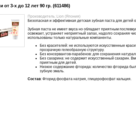
от 3-х до 12 лет 90 гр. (611486)
Производитель: Lion (Япония)
Безопасная и эффективная детская зубная паста для детей от
Зубная паста не имеет вкуса но обладает приятным послевку
освежает, устраняет неприятный запах, надолго сохраняя чис
использованы только натуральные компаненты.
Без красителей: не используются искусственные краси
прозрачную гелеобразную структуру.
Без консервантов-парабенов: для сохранения натурал
Без сахарина: не содержит искусственный сахарин. В
приятным для детей.
Низкое содержание фторида: количество фторида был
зубную эмаль.
Состав
: Фторид фосфата натрия, глицерофосфат кальция.