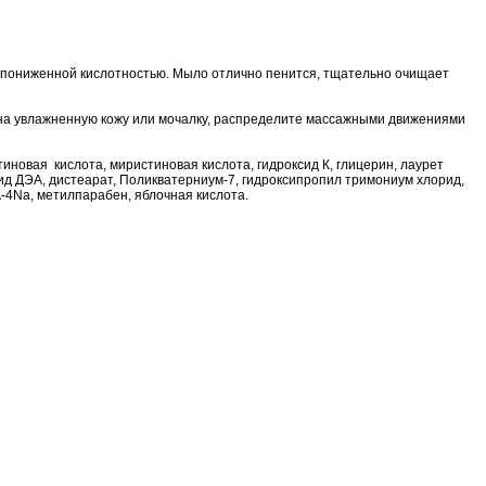
 пониженной кислотностью. Мыло отлично пенится, тщательно очищает
на увлажненную кожу или мочалку, распределите массажными движениями
тиновая кислота, миристиновая кислота, гидроксид К, глицерин, лаурет
ид ДЭА, дистеарат, Поликватерниум-7, гидроксипропил тримониум хлорид,
4Na, метилпарабен, яблочная кислота.