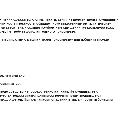
ягчения одежды из хлопка, льна, изделий из шерсти, шелка, смешанных
ю мягкость и нежность, обладает ярко выраженным антистатическим
касается тела и создает комфортные ощущения, не раздражая кожу.
рки. Не требует дополнительного полоскания.
ть в стиральную машину перед полосканием или добавить в конце
е, чем указано.
роматизатор.
 воде средство непосредственно на ткань. Не смешивайте с
в местах, недоступных прямым солнечным лучам, подальше от
ых для детей. При случайном попадании в глаза - промыть большим