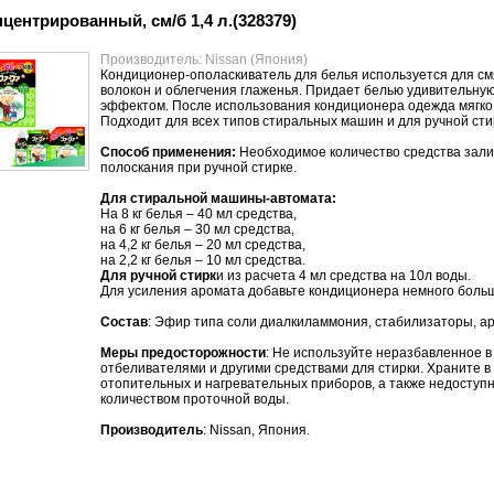
центрированный, см/б 1,4 л.(328379)
Производитель: Nissan (Япония)
Кондиционер-ополаскиватель для белья используется для см
волокон и облегчения глаженья. Придает белью удивительну
эффектом. После использования кондиционера одежда мягко 
Подходит для всех типов стиральных машин и для ручной сти
Способ применения:
Необходимое количество средства зали
полоскания при ручной стирке.
Для стиральной машины-автомата:
На 8 кг белья – 40 мл средства,
на 6 кг белья – 30 мл средства,
на 4,2 кг белья – 20 мл средства,
на 2,2 кг белья – 10 мл средства.
Для ручной стирк
и из расчета 4 мл средства на 10л воды.
Для усиления аромата добавьте кондиционера немного больш
Состав
: Эфир типа соли диалкиламмония, стабилизаторы, а
Меры предосторожности
: Не используйте неразбавленное в
отбеливателями и другими средствами для стирки. Храните 
отопительных и нагревательных приборов, а также недоступн
количеством проточной воды.
Производитель
: Nissan, Япония.