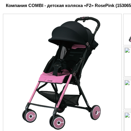
Компания COMBI - детская коляска «F2» RosePink (153065