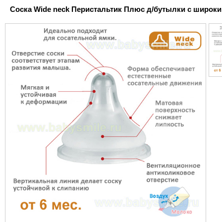
Соска Wide neck Перистальтик Плюс д/бутылки с широким г