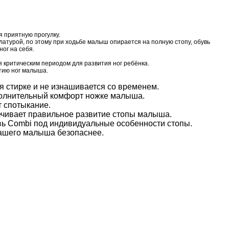
 приятную прогулку.
атурой, по этому при ходьбе малыш опирается на полную стопу, обувь
ног на себя.
я критическим периодом для развития ног ребёнка.
тию ног малыша.
я стирке и не изнашивается со временем.
олнительный комфорт ножке малыша.
 спотыкание.
ечивает правильное развитие стопы малыша.
вь Combi под индивидуальные особенности стопы.
ашего малыша безопаснее.