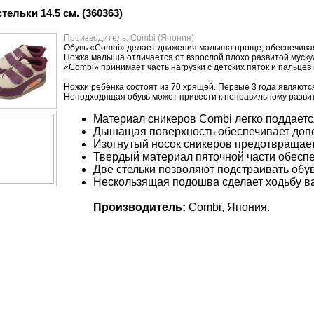
ельки 14.5 см. (360363)
Производитель: Combi (Япония)
Обувь «Combi» делает движения малыша проще, обеспечивая
Ножка малыша отличается от взрослой плохо развитой мускул
«Combi» принимает часть нагрузки с детских пяток и пальцев 
Ножки ребёнка состоят из 70 хрящей. Первые 3 года являютс
Неподходящая обувь может привести к неправильному разви
Материал сникеров Combi легко поддаетс
Дышащая поверхность обеспечивает доп
Изогнутый носок сникеров предотвращает
Твердый материал пяточной части обесп
Две стельки позволяют подстраивать обу
Нескользящая подошва сделает ходьбу в
Производитель:
Combi, Япония.