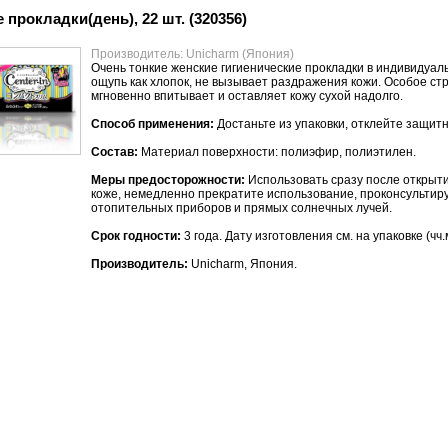
прокладки(день), 22 шт. (320356)
Производитель: Unicharm (Япония)
Очень тонкие женские гигиенические прокладки в индивидуаль
ощупь как хлопок, не вызывает раздражения кожи. Особое ст
мгновенно впитывает и оставляет кожу сухой надолго.
Способ применения:
Достаньте из упаковки, отклейте защитн
Состав:
Материал поверхности: полиэфир, полиэтилен.
Меры предосторожности:
Использовать сразу после открыт
коже, немедленно прекратите использование, проконсультируй
отопительных приборов и прямых солнечных лучей.
Срок годности:
3 года. Дату изготовления см. на упаковке (чч.м
Производитель:
Unicharm, Япония.